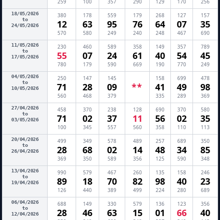
259
100
357
290
129
170
256
18/05/2026
380
178
559
179
268
127
157
to
1
2
6
3
9
5
7
6
6
4
0
7
3
5
24/05/2026
570
580
249
240
248
467
690
11/05/2026
230
460
589
358
149
357
789
to
5
5
0
7
2
4
6
1
4
0
5
4
4
5
17/05/2026
780
179
590
669
190
770
249
04/05/2026
250
147
145
158
699
478
to
7
1
2
8
0
9
**
4
1
4
9
9
8
10/05/2026
560
468
379
335
289
369
27/04/2026
458
370
238
128
690
370
580
to
7
1
0
2
3
7
1
1
5
6
0
2
3
5
03/05/2026
100
345
557
560
358
110
113
20/04/2026
499
349
578
489
257
689
350
to
2
8
6
8
0
2
1
4
4
8
3
4
8
5
26/04/2026
369
350
589
356
125
590
348
13/04/2026
990
579
467
260
135
158
246
to
8
9
1
8
7
0
8
2
9
8
4
0
2
3
19/04/2026
126
440
389
499
224
280
689
06/04/2026
688
149
330
579
136
123
356
to
2
8
4
6
6
3
1
5
0
1
6
6
4
0
12/04/2026