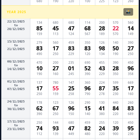
680
190
220
100
225
123
260
📸
YEAR 2025
22/12/2025
134
680
680
114
200
570
560
to
8
5
4
5
4
7
6
8
2
8
2
2
1
4
28/12/2025
159
113
124
567
189
570
149
15/12/2025
279
560
459
350
126
140
390
to
8
3
1
7
8
3
8
3
9
8
5
0
2
7
21/12/2025
490
250
229
120
134
190
250
08/12/2025
470
200
235
690
455
390
450
to
1
0
2
7
0
1
5
2
4
3
2
8
9
6
14/12/2025
190
160
245
390
229
350
358
01/12/2025
137
780
147
360
224
599
669
to
1
7
5
5
2
5
9
6
8
7
3
5
1
7
07/12/2025
250
159
258
790
278
230
160
24/11/2025
178
123
126
290
130
440
260
to
6
2
6
7
9
6
1
5
4
1
8
4
8
3
30/11/2025
390
250
150
140
380
220
689
17/11/2025
250
144
680
459
255
120
450
to
7
4
9
3
4
7
8
2
2
4
3
9
9
5
23/11/2025
112
139
449
480
220
900
230