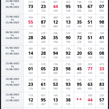
22/09/2025
223
246
347
450
146
150
334
to
7
3
2
3
4
4
9
5
1
5
6
7
0
7
28/09/2025
229
120
149
140
690
250
890
15/09/2025
339
378
489
245
148
168
135
to
5
5
8
7
1
2
1
3
3
5
5
1
9
8
21/09/2025
140
250
480
229
140
470
350
08/09/2025
390
228
346
225
160
140
149
to
2
8
2
6
3
5
9
0
7
2
5
1
4
1
14/09/2025
260
240
168
190
228
560
560
01/09/2025
380
390
450
135
778
123
334
to
1
4
2
8
9
4
9
2
2
0
6
5
0
8
07/09/2025
130
170
130
660
190
140
350
25/08/2025
145
578
138
135
220
269
670
to
0
1
0
5
2
3
9
8
4
5
7
7
3
3
31/08/2025
560
690
490
440
690
160
120
18/08/2025
138
114
690
450
135
123
125
to
2
3
6
1
5
3
9
3
9
5
6
3
8
3
24/08/2025
139
560
580
490
690
490
120
11/08/2025
119
667
146
148
590
230
to
1
2
9
5
1
3
3
8
**
4
4
5
7
17/08/2025
570
267
139
125
220
179