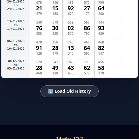
20/01/2025
679
146
469
570
790
to
2
1
1
5
9
2
2
7
6
4
24/01/2025
579
168
679
179
400
13/01/2025
340
670
569
567
144
to
7
6
3
0
0
2
8
6
9
3
17/01/2025
358
235
570
790
689
06/01/2025
478
156
245
466
468
to
9
1
2
8
1
3
6
4
8
2
10/01/2025
128
170
346
590
147
30/12/2024
570
347
248
123
456
to
2
8
4
9
4
3
6
2
5
8
03/01/2025
468
180
670
570
170
⬇ Load Old History