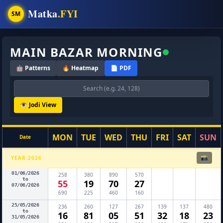
ive Chart • Accurate History • Powered by AI Analytics • Resu
Matka
.FYI
SM
MAIN BAZAR MORNING
🤖 Patterns
🔥 Heatmap
📄 PDF
👁️ Jodi View
MON
TUE
WED
THU
FRI
SAT
SUN
Date
📸
YEAR 2026
01/06/2026
258
380
890
570
to
5
5
1
9
7
0
2
7
07/06/2026
690
225
460
160
25/05/2026
236
260
127
267
139
137
480
to
1
6
8
1
0
5
5
1
3
2
1
8
2
3
31/05/2026