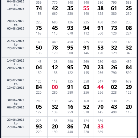
04/08/2025
359
770
148
140
580
790
589
to
7
4
4
2
3
5
5
5
3
8
6
1
2
5
10/08/2025
158
660
230
140
125
380
230
28/07/2025
223
680
126
225
450
250
235
to
7
5
4
5
9
3
9
4
9
1
7
3
0
8
03/08/2025
168
113
670
112
560
120
224
21/07/2025
140
449
450
225
168
120
148
to
5
0
7
8
9
5
9
1
5
3
3
2
3
2
27/07/2025
136
170
500
146
120
129
345
14/07/2025
145
128
450
269
280
480
459
to
0
4
1
2
9
5
7
0
2
3
2
6
8
4
20/07/2025
130
138
122
145
256
790
590
07/07/2025
125
118
135
358
347
190
679
to
8
4
0
0
9
1
6
3
4
4
0
2
2
9
13/07/2025
220
280
380
256
356
228
126
30/06/2025
280
139
245
168
700
130
255
to
0
5
3
2
1
6
5
2
7
0
4
3
2
0
06/07/2025
122
138
259
570
145
490
118
23/06/2025
225
138
350
124
689
to
9
3
2
0
8
6
7
4
3
3
27/06/2025
229
190
448
220
689