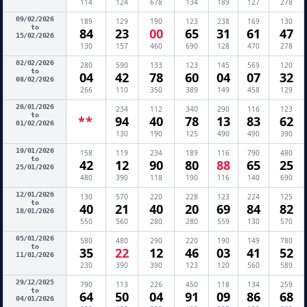
114
124
678
134
189
127
278
09/02/2026
189
129
190
123
238
169
130
to
8
4
2
3
0
0
6
5
3
1
6
1
4
7
15/02/2026
130
157
460
690
128
470
278
02/02/2026
280
590
133
123
145
569
120
to
0
4
4
2
7
8
6
0
0
4
0
7
3
2
08/02/2026
266
110
350
389
149
458
129
26/01/2026
234
112
340
290
116
123
to
**
9
4
4
0
7
8
1
3
8
3
6
2
01/02/2026
130
190
125
490
490
390
19/01/2026
158
119
234
189
116
790
480
to
4
2
1
2
9
0
8
0
8
8
6
5
2
5
25/01/2026
480
390
118
190
116
140
690
12/01/2026
130
570
220
228
123
224
125
to
4
0
2
1
4
0
2
0
6
9
8
4
8
2
18/01/2026
550
560
280
280
559
130
570
05/01/2026
580
480
290
220
190
149
780
to
3
5
2
2
1
2
4
6
0
3
4
1
5
2
11/01/2026
230
390
390
123
120
560
589
29/12/2025
790
113
226
450
118
134
259
to
6
4
5
0
0
4
9
1
0
9
8
6
6
8
04/01/2026