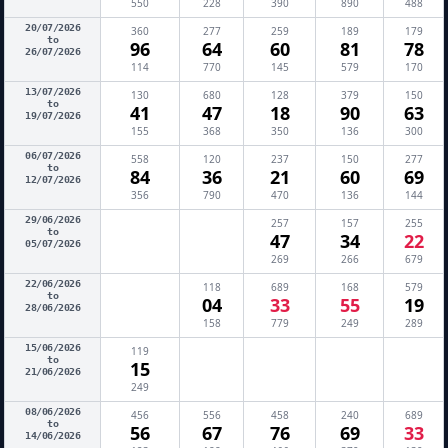
550
228
390
890
488
20/07/2026
360
277
259
189
179
to
9
6
6
4
6
0
8
1
7
8
26/07/2026
114
770
145
579
170
13/07/2026
130
680
128
379
150
to
4
1
4
7
1
8
9
0
6
3
19/07/2026
155
368
350
136
300
06/07/2026
558
120
237
150
277
to
8
4
3
6
2
1
6
0
6
9
12/07/2026
356
790
470
136
144
29/06/2026
257
157
255
to
4
7
3
4
2
2
05/07/2026
269
266
679
22/06/2026
118
689
168
579
to
0
4
3
3
5
5
1
9
28/06/2026
158
779
249
289
15/06/2026
119
to
1
5
21/06/2026
249
08/06/2026
456
556
458
240
689
to
5
6
6
7
7
6
6
9
3
3
14/06/2026