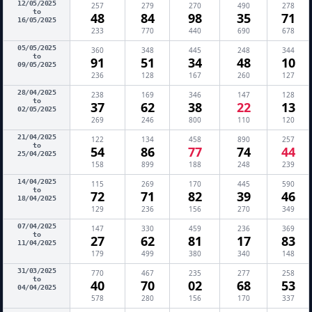
12/05/2025
257
279
270
490
278
to
4
8
8
4
9
8
3
5
7
1
16/05/2025
233
770
440
690
678
05/05/2025
360
348
445
248
344
to
9
1
5
1
3
4
4
8
1
0
09/05/2025
236
128
167
260
127
28/04/2025
238
169
346
147
128
to
3
7
6
2
3
8
2
2
1
3
02/05/2025
269
246
800
110
120
21/04/2025
122
134
458
890
257
to
5
4
8
6
7
7
7
4
4
4
25/04/2025
158
899
188
248
239
14/04/2025
115
269
170
445
590
to
7
2
7
1
8
2
3
9
4
6
18/04/2025
129
236
156
270
349
07/04/2025
147
330
459
236
369
to
2
7
6
2
8
1
1
7
8
3
11/04/2025
179
499
380
340
148
31/03/2025
770
467
235
277
258
to
4
0
7
0
0
2
6
8
5
3
04/04/2025
578
280
156
170
337