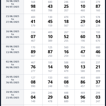
30/06/2025
568
680
246
669
279
to
9
8
4
3
2
5
1
0
8
7
04/07/2025
468
788
357
460
160
23/06/2025
400
130
470
679
578
to
4
1
4
5
1
8
2
9
0
4
27/06/2025
579
159
567
667
239
16/06/2025
334
489
267
169
100
to
0
7
1
0
5
2
6
0
1
3
20/06/2025
467
389
255
190
670
09/06/2025
170
125
560
356
680
to
8
9
8
7
1
6
4
7
4
6
13/06/2025
667
250
259
133
150
02/06/2025
467
100
588
489
237
to
7
6
1
4
1
0
1
3
2
1
06/06/2025
277
167
479
580
399
26/05/2025
127
133
460
468
689
to
0
8
7
4
0
8
8
6
3
7
30/05/2025
990
248
125
457
557
19/05/2025
299
246
448
469
299
to
0
4
2
9
6
3
9
6
0
3
23/05/2025
149
478
689
240
247