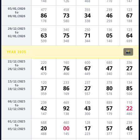
148
126
468
770
147
05/01/2026
477
458
355
239
123
to
8
6
7
3
3
4
4
6
6
7
09/01/2026
178
580
338
259
188
29/12/2025
259
340
250
136
123
to
6
3
7
5
7
1
0
5
6
4
02/01/2026
599
348
344
140
699
📸
YEAR 2025
22/12/2025
220
160
600
680
336
to
4
1
7
6
6
7
4
7
2
7
26/12/2025
470
466
449
340
368
15/12/2025
120
233
237
378
134
to
3
7
8
6
2
7
8
0
8
5
19/12/2025
359
169
557
578
500
08/12/2025
239
469
130
889
110
to
4
2
9
2
4
3
5
7
2
2
12/12/2025
147
138
300
179
480
01/12/2025
688
460
128
168
239
to
2
0
0
0
1
7
5
7
4
5
05/12/2025
488
145
223
377
177