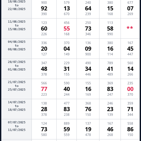
18/08/2025
900
579
240
380
677
to
9
2
1
3
6
4
1
5
0
7
22/08/2025
390
670
239
168
269
11/08/2025
123
456
250
113
to
6
0
5
5
7
3
5
8
**
15/08/2025
226
168
346
990
04/08/2025
336
370
136
380
167
to
2
0
0
4
0
9
1
6
4
5
08/08/2025
127
149
900
114
447
28/07/2025
347
229
490
789
560
to
4
8
3
1
3
4
4
1
1
4
01/08/2025
378
155
446
489
266
21/07/2025
566
590
155
369
235
to
7
7
4
0
1
6
8
3
0
0
25/07/2025
223
244
169
247
370
14/07/2025
138
477
368
246
359
to
2
8
8
3
7
6
2
3
7
1
18/07/2025
378
238
150
139
344
07/07/2025
124
889
137
167
558
to
7
3
5
9
1
9
4
6
8
6
11/07/2025
580
559
478
268
150