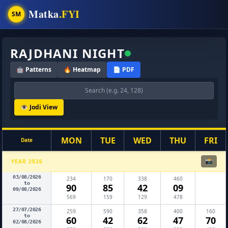
ANI NIGHT Live Chart • Accurate History • Powered by AI Analyti
Matka
.FYI
SM
RAJDHANI NIGHT
🤖 Patterns
🔥 Heatmap
📄 PDF
👁️ Jodi View
MON
TUE
WED
THU
FRI
Date
📸
YEAR 2026
03/08/2026
234
170
338
460
to
9
0
8
5
4
2
0
9
09/08/2026
569
159
129
478
27/07/2026
259
590
358
400
160
to
6
0
4
2
6
2
4
7
7
0
02/08/2026